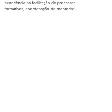
experiência na facilitação de processos 
formativos, coordenação de mentorias, 
desenvolvimento de conteúdos 
educacionais e gestão de programas. 
Sua atuação combina educação, 
articulação em rede e fortalecimento 
de capacidades para ampliar a 
participação social no debate climático. 
Thalison tem trabalhado para conectar 
formação, justiça climática e 
participação pública, contribuindo para 
tornar o debate climático mais 
acessível, estratégico e enraizado nas 
realidades brasileiras.