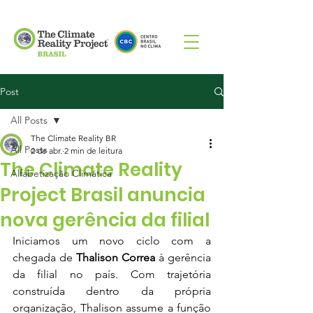
Post
All Posts
The Climate Reality BR
All Posts
2 de abr.
2 min de leitura
The Climate Reality
Alfabetização Climática
Project Brasil anuncia
nova gerência da filial
Iniciamos um novo ciclo com a 
chegada de 
Thalison Correa
 à gerência 
da filial no país. Com trajetória 
construída dentro da própria 
organização, Thalison assume a função 