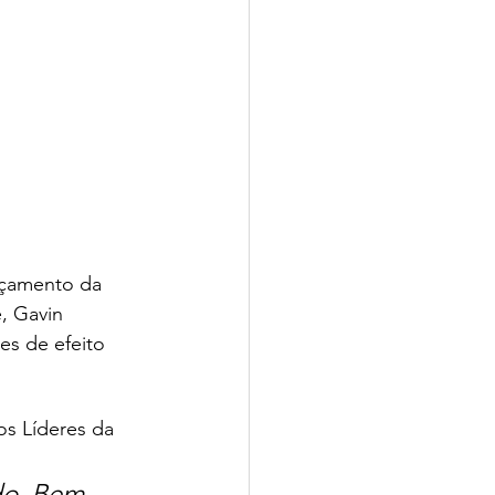
nçamento da 
, Gavin 
s de efeito 
os Líderes da 
ado. Bem-