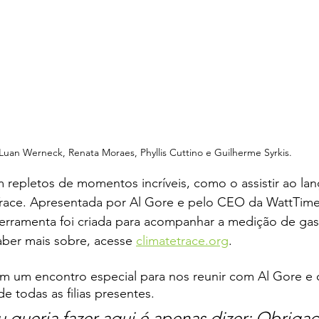
Luan Werneck, Renata Moraes, Phyllis Cuttino e Guilherme Syrkis.
 repletos de momentos incríveis, como o assistir ao la
Trace. Apresentada por Al Gore e pelo CEO da WattTime
erramenta foi criada para acompanhar a medição de gase
saber mais sobre, acesse 
climatetrace.org
.
em um encontro especial para nos reunir com Al Gore e 
e todas as filias presentes. 
 eu queria fazer aqui é apenas dizer: Obrig