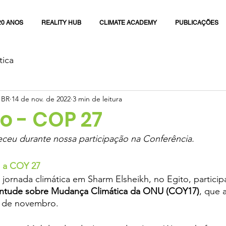
20 ANOS
REALITY HUB
CLIMATE ACADEMY
PUBLICAÇÕES
tica
 BR
14 de nov. de 2022
3 min de leitura
 - COP 27
eceu durante nossa participação na Conferência.
a a COY 27
ornada climática em Sharm Elsheikh, no Egito, particip
entude sobre Mudança Climática da ONU (COY17)
, que 
4 de novembro. 