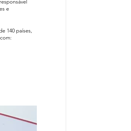
responsável 
es e 
e 140 países, 
 com: