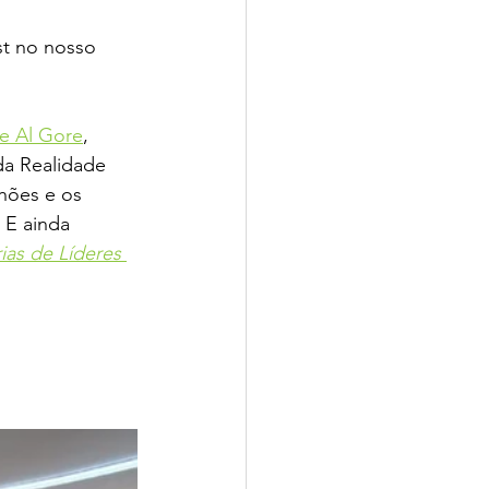
st no nosso 
de Al Gore
, 
da Realidade 
hões e os 
 E ainda 
as de Líderes 