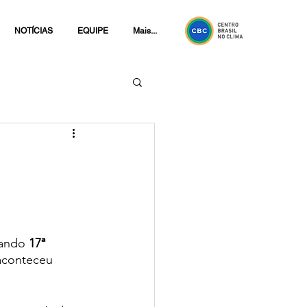
NOTÍCIAS
EQUIPE
Mais...
ando 
17ª 
aconteceu 