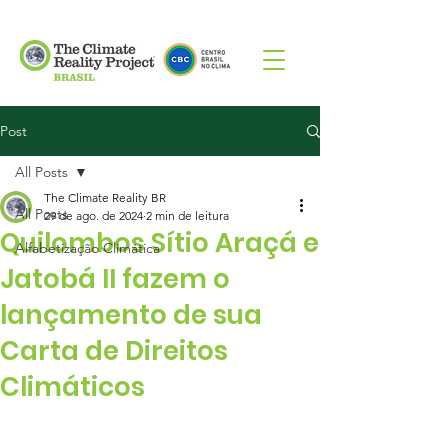
Post
All Posts
The Climate Reality BR
All Posts
29 de ago. de 2024
2 min de leitura
Quilombos Sítio Araçá e
Alfabetização Climática
Jatobá II fazem o
lançamento de sua
Carta de Direitos
Climáticos