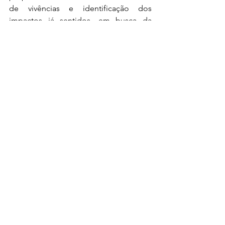
de vivências e identificação dos 
impactos já sentidos, em busca da 
defesa de seus direitos e da justiça 
climática.
Conheça esta e as 
demais cartas 
lançadas clicando 
abaixo.