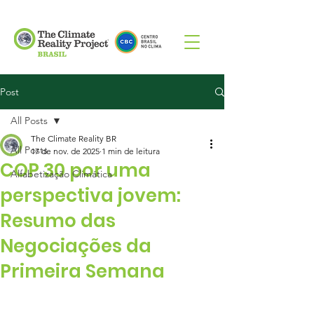
Post
All Posts
The Climate Reality BR
All Posts
17 de nov. de 2025
1 min de leitura
COP 30 por uma
Alfabetização Climática
perspectiva jovem:
Resumo das
Negociações da
Primeira Semana