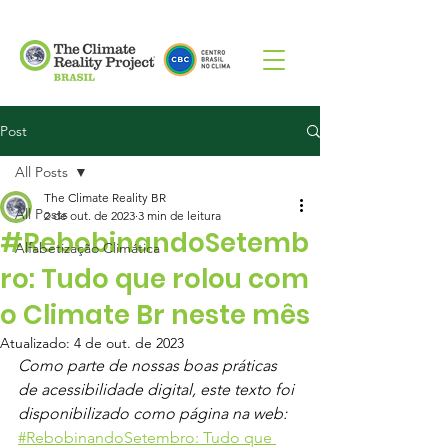
Post
All Posts
The Climate Reality BR
All Posts
2 de out. de 2023
3 min de leitura
#RebobinandoSetemb
Alfabetização Climática
ro: Tudo que rolou com
o Climate Br neste mês
Atualizado:
4 de out. de 2023
Como parte de nossas boas práticas 
de acessibilidade digital, este texto foi 
disponibilizado como página na web: 
#RebobinandoSetembro: Tudo que 