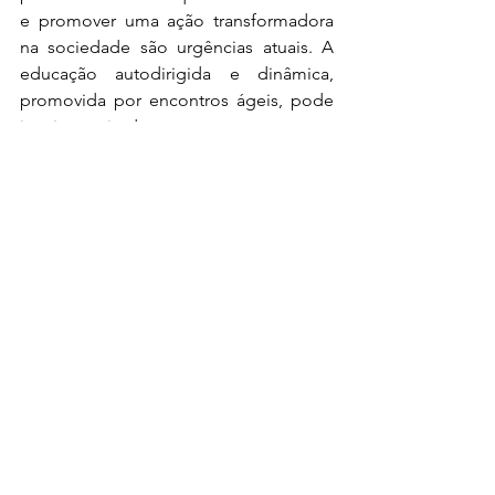
e promover uma ação transformadora 
na sociedade são urgências atuais. A 
educação autodirigida e dinâmica, 
promovida por encontros ágeis, pode 
inspirar atitudes e comportamentos 
necessários para enfrentar os desafios 
climáticos de maneira eficaz e 
sustentável. A educação, como fator 
essencial no combate global às 
mudanças climáticas, é defendida pela 
UNESCO como uma ferramenta vital 
para modificar atitudes e ajudar na 
adaptação às tendências das mudanças 
climáticas.
Uso de Imagem e Voz:
 Ao participar do 
evento "Aprendizagem Ágil para 
Engajamento de Pessoas na Ação 