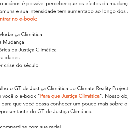
iciários é possível perceber que os efeitos da mudança
comuns e sua intensidade tem aumentado ao longo dos 
ntrar no e-book:
a Mudança Climática
da Mudança
rica da Justiça Climática
uralidades
r crise do século
o o GT de Justiça Climática do Climate Reality Project Br
m você o e-book "
Para que Justiça Climática
". Nosso obj
l para que você possa conhecer um pouco mais sobre 
representante do GT de Justiça Climática.
e compartilhe com sua rede!