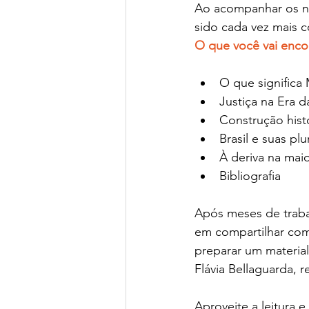
Ao acompanhar os not
sido cada vez mais 
O que você vai enco
﻿O que signific
Justiça na Era 
Construção histó
Brasil e suas pl
À deriva na maio
Bibliografia
Após meses de trabalh
em compartilhar co
preparar um materia
Flávia Bellaguarda, 
Aproveite a leitura 