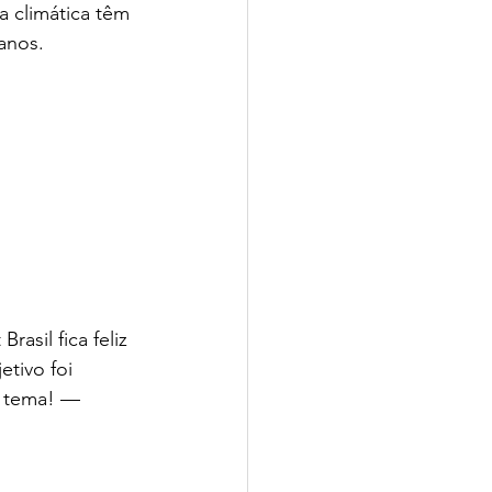
 climática têm 
anos.
asil fica feliz 
etivo foi 
o tema! — 