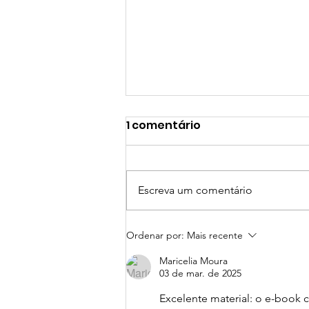
1 comentário
Escreva um comentário
#Rebobinando para
Ordenar por:
Mais recente
acelerar o futuro: Tudo
Maricelia Moura
que aconteceu em Julho
03 de mar. de 2025
Excelente material: o e-book 