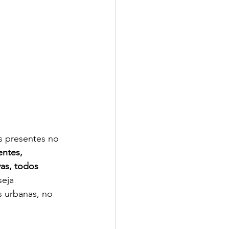
s presentes no 
entes, 
as, todos 
seja 
 urbanas, no 