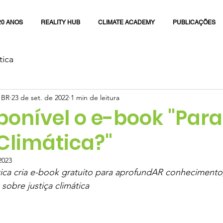
20 ANOS
REALITY HUB
CLIMATE ACADEMY
PUBLICAÇÕES
tica
 BR
23 de set. de 2022
1 min de leitura
ponível o e-book "Par
Climática?"
2023
tica cria e-book gratuito para aprofundAR conhecimento
sobre justiça climática