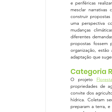
e periféricas reali
mesclar narrativas 
construir propostas
uma perspectiva c
mudanças climática
diferentes demandas
propostas fossem 
organização, estão
adaptação que suger
Categoria 
O projeto 
Flores
propriedades de agr
convite dos agricult
hídrica. Coletam se
preparam a terra, e