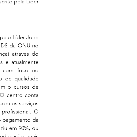
rito pela Líder 
 pelo Líder John 
 ODS da ONU no 
ça) através do 
 e atualmente 
o com foco no 
 de qualidade 
om o cursos de 
O centro conta 
om os serviços 
profissional. O 
 pagamento da 
uziu em 90%, ou 
educação, mais 