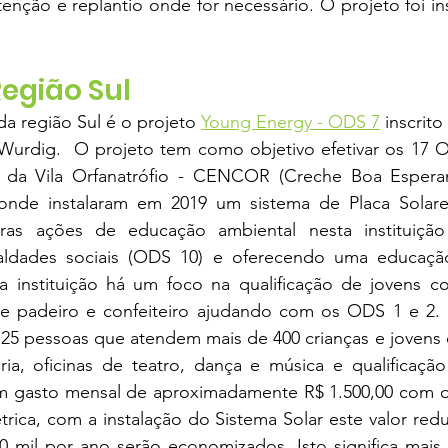
nção e replantio onde for necessário. O projeto foi insc
 
egião Sul
a região Sul é o projeto 
Young Energy - ODS 7
 inscrito
Wurdig.  O projeto tem como objetivo efetivar os 17
 da Vila Orfanatrófio - CENCOR (Creche Boa Esperan
de instalaram em 2019 um sistema de Placa Solares
ras ações de educação ambiental nesta instituiçã
ldades sociais (ODS 10) e oferecendo uma educação
 instituição há um foco na qualificação de jovens c
e padeiro e confeiteiro ajudando com os ODS 1 e 2. 
5 pessoas que atendem mais de 400 crianças e jovens c
ia, oficinas de teatro, dança e música e qualificação 
gasto mensal de aproximadamente R$ 1.500,00 com o
étrica, com a instalação do Sistema Solar este valor red
0 mil por ano serão economizados. Isto significa mais 