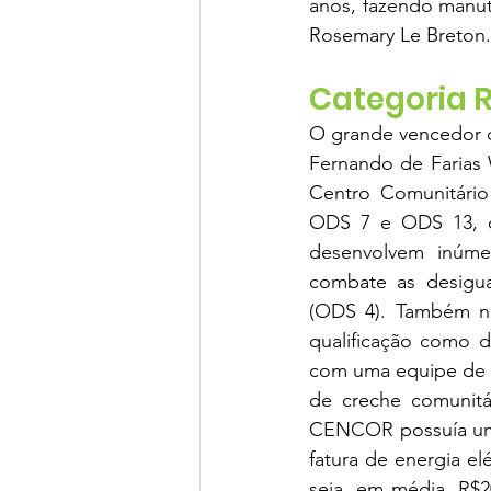
anos, fazendo manute
Rosemary Le Breton.
Categoria R
O grande vencedor d
Fernando de Farias 
Centro Comunitário
ODS 7 e ODS 13, on
desenvolvem inúme
combate as desigua
(ODS 4). Também na
qualificação como d
com uma equipe de 2
de creche comunitár
CENCOR possuía um 
fatura de energia el
seja, em média, R$2