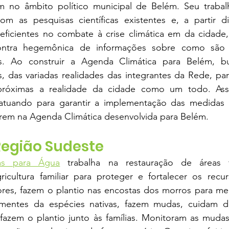
zam no âmbito político municipal de Belém. Seu trabal
com as pesquisas científicas existentes e, a partir di
 eficientes no combate à crise climática em da cidade,
ontra hegemônica de informações sobre como são a
s. Ao construir a Agenda Climática para Belém, bu
, das variadas realidades das integrantes da Rede, par
próximas a realidade da cidade como um todo. Ass
 atuando para garantir a implementação das medidas 
em na Agenda Climática desenvolvida para Belém.
Região Sudeste
tas para Água
 trabalha na restauração de áreas f
icultura familiar para proteger e fortalecer os recurs
ores, fazem o plantio nas encostas dos morros para mel
mentes da espécies nativas, fazem mudas, cuidam del
 fazem o plantio junto às famílias. Monitoram as mudas