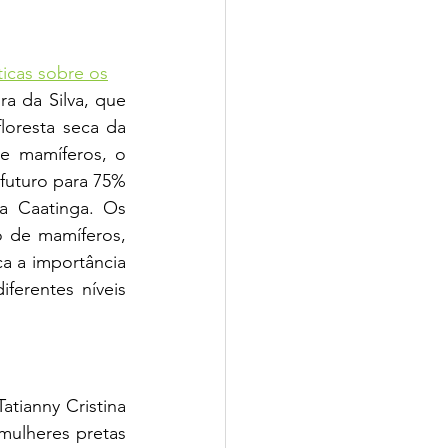
icas sobre os
a da Silva, que 
oresta seca da 
e mamíferos, o 
uturo para 75% 
a Caatinga. Os 
 de mamíferos, 
a a importância 
ferentes níveis 
tianny Cristina 
mulheres pretas 