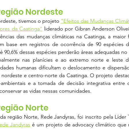
Região Nordeste
deste, tivemos o projeto 
"Efeitos das Mudanças Climát
ores da Caatinga"
 liderado por Gibran Anderson Oliveir
ências das mudanças climáticas na Caatinga, a maior fl
m base em registros de ocorrência de 90 espécies d
té 90,6% dessas espécies perderão áreas adequadas no f
palmente nas planícies e ao extremo norte e leste d
ividades humanas dificultam o deslocamento e dispersão
 nordeste e centro-norte da Caatinga. O projeto destac
-ambientais e a tomada de decisão integrativa entre di
 conservar as vidas nessas comunidades.
Região Norte
a região Norte, Rede Jandyras, foi inscrito pela Líder Ta
ede Jandyras
 é um projeto de advocacy climático que 