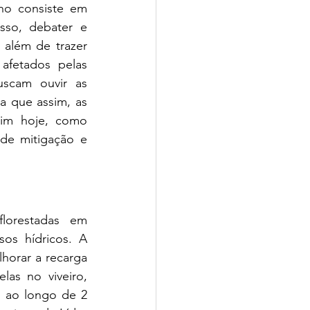
ho consiste em 
sso, debater e 
 além de trazer 
fetados pelas 
scam ouvir as 
a que assim, as 
im hoje, como 
de mitigação e 
lorestadas em 
os hídricos. A 
horar a recarga 
as no viveiro, 
 ao longo de 2 