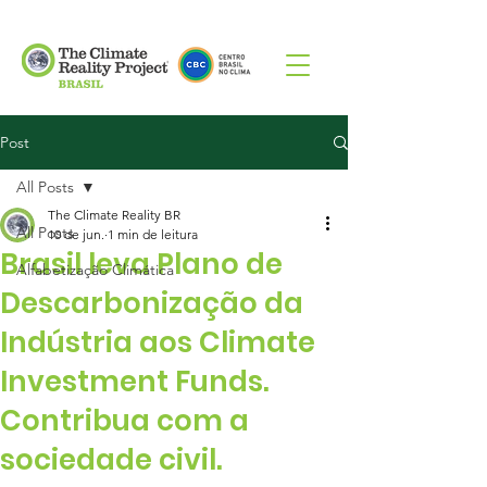
Post
All Posts
The Climate Reality BR
All Posts
10 de jun.
1 min de leitura
Brasil leva Plano de
Alfabetização Climática
Descarbonização da
Indústria aos Climate
Investment Funds.
Contribua com a
sociedade civil.