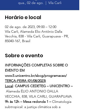
qua., 02 de ago.
  |  
Vila Carli
Horário e local
02 de ago. de 2023, 09:00 – 12:00
Vila Carli, Alameda Elio Antônio Dalla
Vecchia, 838 - Vila Carli, Guarapuava - PR,
85040-167, Brasil
Sobre o evento
INFORMAÇÕES COMPLETAS SOBRE O 
EVENTO EM 
www3.unicentro.br/sbcg/programacao/
TERÇA-FEIRA (01/08/2023)
Local
: 
CAMPUS CEDETEG – UNICENTRO –
Alameda ÉLIO ANTONIO DALLA 
VECCHIA, 838, VILA CARLI, GUARAPUAVA
9h às 12h – Mesa redonda 1 – 
Climatologia 
subtropical: a justiça climática sob a 