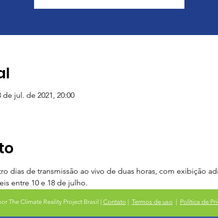
al
8 de jul. de 2021, 20:00
to
o dias de transmissão ao vivo de duas horas, com exibição adi
eis entre 10 e 18 de julho.
or The Climate Reality Project Brasil |
Contato
|
Termos de uso
|
Política de Pr