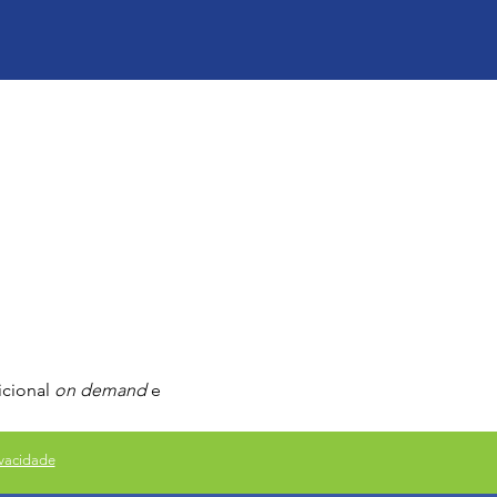
cional 
on demand
 e 
ivacidade