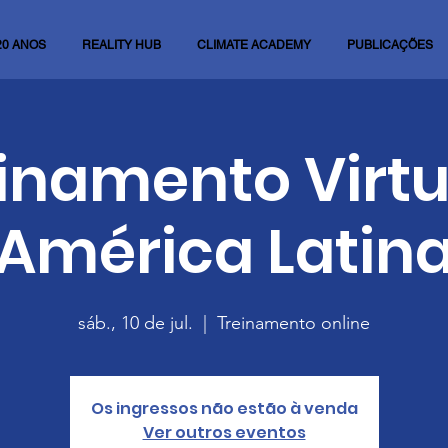
20 ANOS
REALITY HUB
CLIMATE ACADEMY
PUBLICAÇÕES
inamento Virtu
América Latin
sáb., 10 de jul.
  |  
Treinamento online
Os ingressos não estão à venda
Ver outros eventos