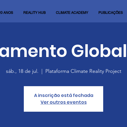
20 ANOS
REALITY HUB
CLIMATE ACADEMY
PUBLICAÇÕES
namento Global
sáb., 18 de jul.
  |  
Plataforma Climate Reality Project
A inscrição está fechada
Ver outros eventos