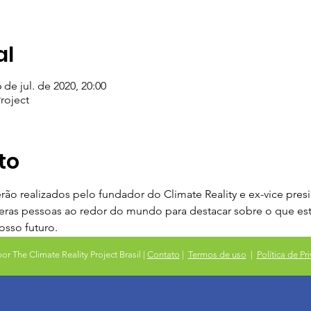
al
6 de jul. de 2020, 20:00
roject
to
rão realizados pelo fundador do Climate Reality e ex-vice pres
eras pessoas ao redor do mundo para destacar sobre o que e
osso futuro.
or The Climate Reality Project Brasil |
Contato
|
Termos de uso
|
Política de Pr