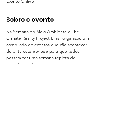
Evento Online
Sobre o evento
Na Semana do Meio Ambiente o The 
Climate Reality Project Brasil organizou um 
compilado de eventos que vão acontecer 
durante este período para que todos 
possam ter uma semana repleta de 
conteúdos, atividades, aprendizados e 
reflexões. A programação começa dia 01 
de junho e vai até o final do mês. Não 
Acesse a programação aqui no site.
© 2021 por The Climate Reality Project Brasil
|
Contato
|
Termos de uso
|
Política de
Privacidade