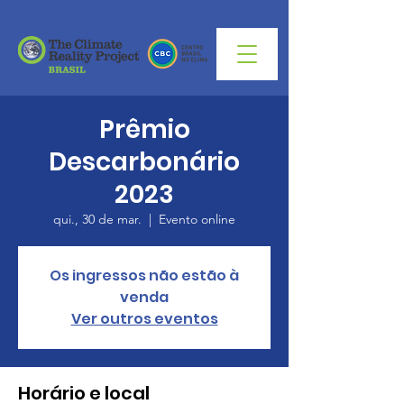
Prêmio
Descarbonário
2023
qui., 30 de mar.
  |  
Evento online
Os ingressos não estão à
venda
Ver outros eventos
Horário e local