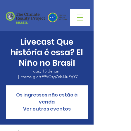
Livecast Que
história é essa? El
Niño no Brasil
qui., 15 de jun.
  |  
forms.gle/tE9VQtg7ckJJuPqY7
Os ingressos não estão à
venda
Ver outros eventos