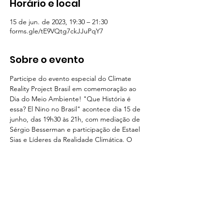
Horário e local
15 de jun. de 2023, 19:30 – 21:30
forms.gle/tE9VQtg7ckJJuPqY7
Sobre o evento
Participe do evento especial do Climate 
Reality Project Brasil em comemoração ao 
Dia do Meio Ambiente! "Que História é 
essa? El Nino no Brasil" acontece dia 15 de 
junho, das 19h30 às 21h, com mediação de 
Sérgio Besserman e participação de Estael 
Sias e Líderes da Realidade Climática. O 
encontro será via Zoom e terá live no 
YouTube. Abordaremos o impacto da crise 
climática no Brasil. Estael Sias apresentará 
os impactos do El Niño, seguida por 
Izabelle Novick, Mayara Alves e Júlio Fessô. 
Junte-se a nós. Inscrições em: 
forms.gle/tE9VQtg7ckJJuPqY7