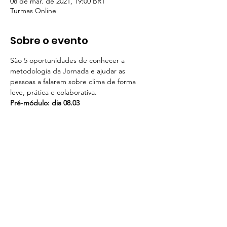
08 de mar. de 2021, 19:00 BRT
Turmas Online
Sobre o evento
São 5 oportunidades de conhecer a 
metodologia da Jornada e ajudar as 
pessoas a falarem sobre clima de forma 
leve, prática e colaborativa. 
Pré-módulo: dia 08.03
segunda das 19 às 21h.
Turma 1
4 terças das 9 às 12:30.
Início: 09.03 e término 30.03
Mostrar mais
© 2021 por The Climate Reality Project Brasil
|
Contato
|
Termos de uso
|
Política de
Privacidade