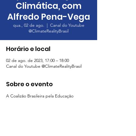
Climática, com
Alfredo Pena-Vega
qua., 02 de ago.
  |  
Canal do Youtube
@ClimateRealityBrasil
Horário e local
02 de ago. de 2023, 17:00 – 18:00
Canal do Youtube @ClimateRealityBrasil
Sobre o evento
A Coalizão Brasileira pela Educação 
Climática (CBEC) tem o prazer de anunciar 
o primeiro encontro formativo que 
acontecerá no dia 02 de agosto de 2023, 
das 17h às 18h, com a participação especial 
do renomado professor pesquisador 
Alfredo Pena-Vega. Ao vivo no canal 