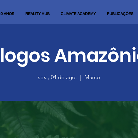
20 ANOS
REALITY HUB
CLIMATE ACADEMY
PUBLICAÇÕES
álogos Amazôni
sex., 04 de ago.
  |  
Marco