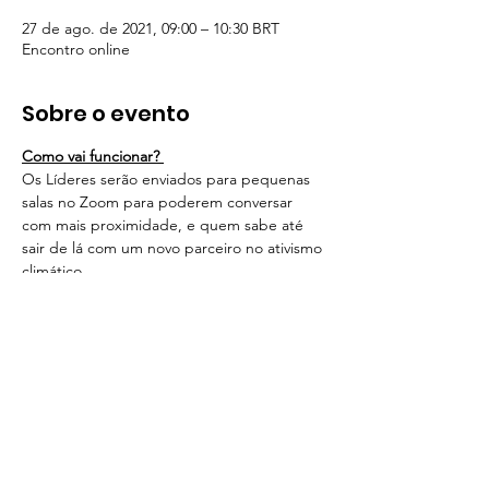
27 de ago. de 2021, 09:00 – 10:30 BRT
Encontro online
Sobre o evento
Como vai funcionar? 
Os Líderes serão enviados para pequenas 
salas no Zoom para poderem conversar 
com mais proximidade, e quem sabe até 
sair de lá com um novo parceiro no ativismo 
climático.

O encontro acontecerá de manhã, então 
convidamos você a trazer seu chá, café, 
suco ou a bebidinha que preferir e 
mergulhar nessa experiência de 
networking climático com a gente.