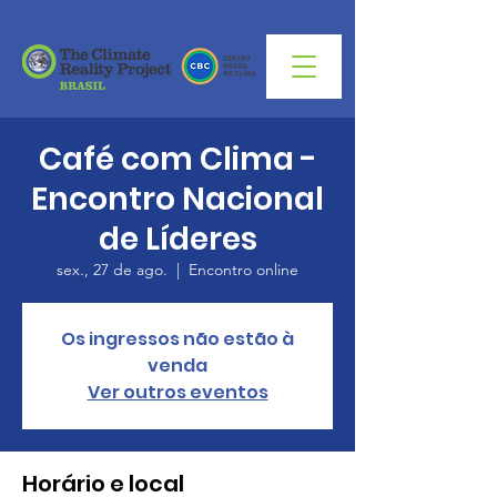
Café com Clima -
Encontro Nacional
de Líderes
sex., 27 de ago.
  |  
Encontro online
Os ingressos não estão à
venda
Ver outros eventos
Horário e local