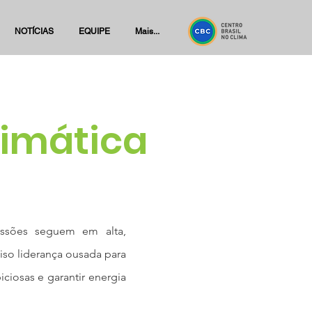
NOTÍCIAS
EQUIPE
Mais...
limática
ssões seguem em alta,
so liderança ousada para
iciosas e garantir energia