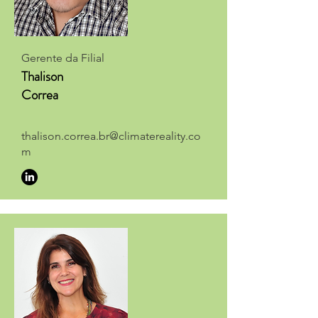
Gerente da Filial
Thalison
Correa
thalison.correa.br@climatereality.co
m