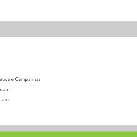
gética e Campanhas
o com
y.com