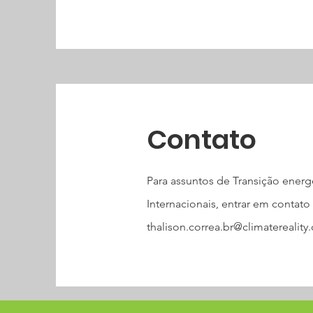
Contato
Para assuntos de Transição ener
Internacionais, entrar em contat
thalison.correa.br@climaterealit