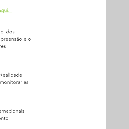
aqui.
pel dos
mpreensão e o
res
Realidade
 monitorar as
ernacionais,
ento