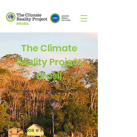
The Climate
Reality Project
Brasil
Somos a filial brasileira do The
Climate Reality Project,
organização global criada pelo
ex-vice-presidente dos Estados
Unidos e Nobel da Paz, Al