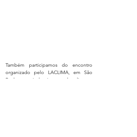
Também participamos do encontro 
organizado pelo LACLIMA, em São 
Paulo, reunindo jovens de diversas 
organizações brasileiras com membros 
dos The Elders. Estiveram presentes 
Mary Robinson (ex-presidente da 
Irlanda), Gro Brundtland (ex-primeira 
ministra da Noruega), Juan Manuel 
Santos (ex-presidente da Colômbia) e 
Denis Mukwege (ex-presidente da 