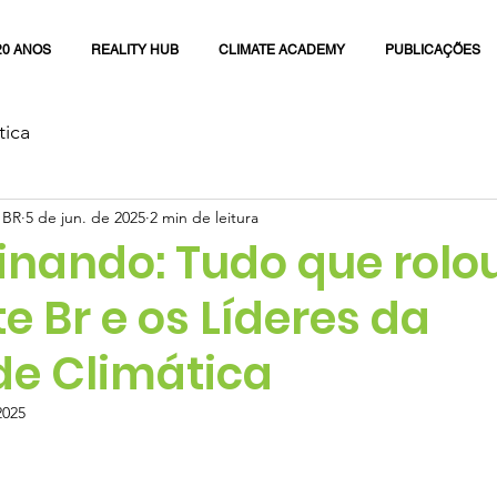
20 ANOS
REALITY HUB
CLIMATE ACADEMY
PUBLICAÇÕES
tica
 BR
5 de jun. de 2025
2 min de leitura
nando: Tudo que rolo
e Br e os Líderes da
de Climática
2025