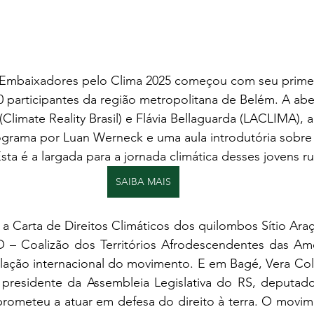
Embaixadores pelo Clima 2025 começou com seu primei
 participantes da região metropolitana de Belém. A abe
limate Reality Brasil) e Flávia Bellaguarda (LACLIMA), 
ograma por Luan Werneck e uma aula introdutória sobr
ta é a largada para a jornada climática desses jovens r
SAIBA MAIS
a Carta de Direitos Climáticos dos quilombos Sítio Araçá
 – Coalizão dos Territórios Afrodescendentes das Amér
ulação internacional do movimento. E em Bagé, Vera Col
presidente da Assembleia Legislativa do RS, deputado
rometeu a atuar em defesa do direito à terra. O movim