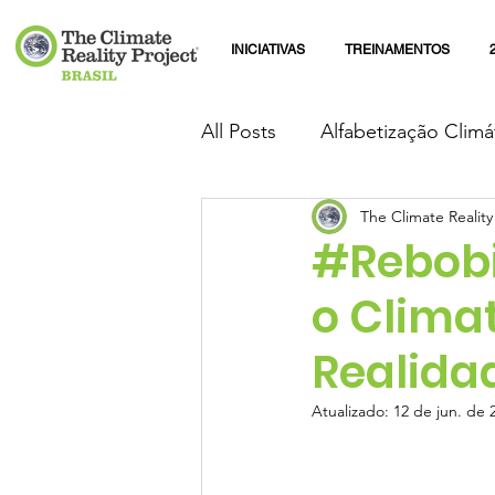
INICIATIVAS
TREINAMENTOS
All Posts
Alfabetização Climá
The Climate Reality
#Rebobi
o Climat
Realida
Atualizado:
12 de jun. de 