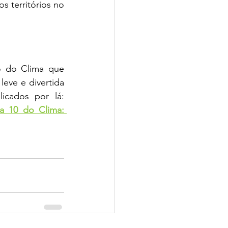
 territórios no 
o do Clima que 
ve e divertida 
— no melhor estilo futebolístico! Nossa equipe tem dois textos publicados por lá: 
a 10 do Clima: 