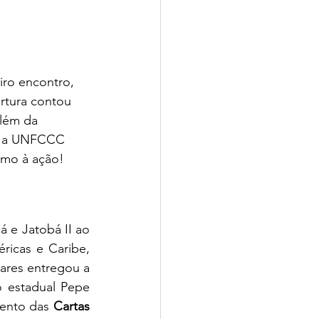
ro encontro, 
rtura contou 
além da 
e a UNFCCC 
umo à ação!
 e Jatobá II ao 
icas e Caribe, 
ares entregou a 
 estadual Pepe 
ento das 
Cartas 