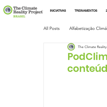
INICIATIVAS
TREINAMENTOS
All Posts
Alfabetização Climá
The Climate Reality
PodClim
conteúd