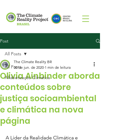
Post
All Posts
The Climate Reality BR
All Posts
30 de jun. de 2020
1 min de leitura
Olivia Ainbinder aborda
Alfabetização Climática
conteúdos sobre
justiça socioambiental
e climática na nova
página
A Líder da Realidade Climática e 