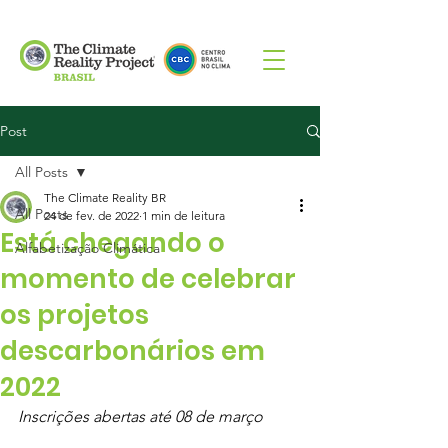
Post
All Posts
The Climate Reality BR
All Posts
24 de fev. de 2022
1 min de leitura
Está chegando o
Alfabetização Climática
momento de celebrar
os projetos
descarbonários em
2022
Inscrições abertas até 08 de março