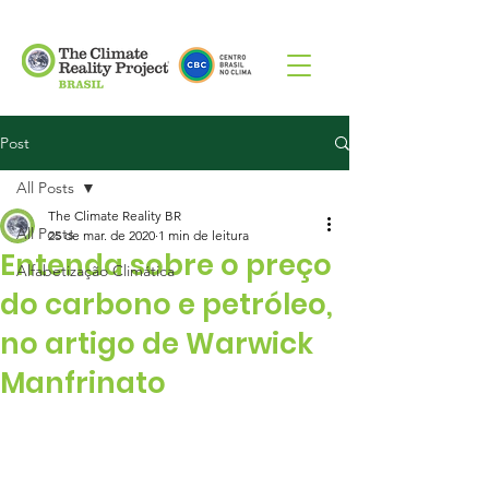
Post
All Posts
The Climate Reality BR
All Posts
25 de mar. de 2020
1 min de leitura
Entenda sobre o preço
Alfabetização Climática
do carbono e petróleo,
no artigo de Warwick
Manfrinato