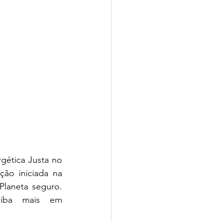
gética Justa no 
ão iniciada na 
Planeta seguro. 
Junte-se a nós às 13h30 em frente ao Mercado Público. Saiba mais em 