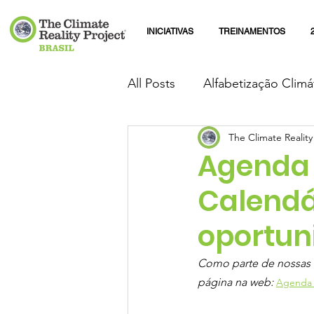
INICIATIVAS
TREINAMENTOS
All Posts
Alfabetização Climá
The Climate Reality
Agenda 
Calendá
oportun
Como parte de nossas bo
página na web:
Agenda 