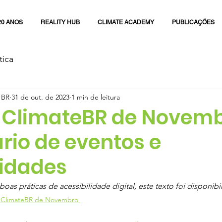
20 ANOS
REALITY HUB
CLIMATE ACADEMY
PUBLICAÇÕES
tica
 BR
31 de out. de 2023
1 min de leitura
ClimateBR de Novemb
rio de eventos e
idades
as práticas de acessibilidade digital, este texto foi disponib
ClimateBR de Novembro