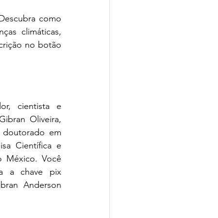
 Descubra como 
s climáticas, 
crição no botão 
, cientista e 
bran Oliveira, 
 doutorado em 
sa Científica e 
o México. Você 
pode ajudar doando qualquer valor para a chave pix  
ran Anderson 