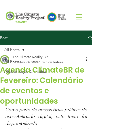
Post
All Posts
The Climate Reality BR
All Posts
6 de fev. de 2024
1 min de leitura
Agenda ClimateBR de
Alfabetização Climática
Fevereiro: Calendário
de eventos e
oportunidades
Como parte de nossas boas práticas de 
acessibilidade digital, este texto foi 
disponibilizado