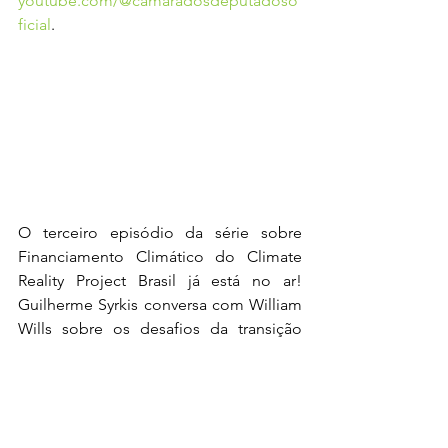
youtube.com/@camaradosdeputadoso
ficial
.
O terceiro episódio da série sobre 
Financiamento Climático do Climate 
Reality Project Brasil já está no ar! 
Guilherme Syrkis conversa com William 
Wills sobre os desafios da transição 
para uma economia de baixo carbono. 
Acompanhe no YouTube ou Spotify, 
com novos episódios toda segunda-
feira. Para se aprofundar, participe 