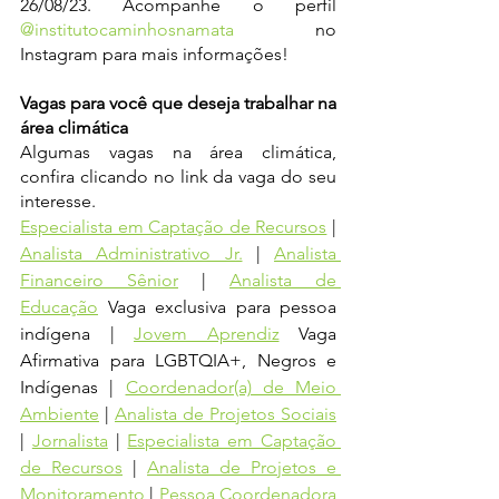
26/08/23. Acompanhe o perfil 
@institutocaminhosnamata
 no 
Instagram para mais informações! 
Vagas para você que deseja trabalhar na 
área climática
Algumas vagas na área climática, 
confira clicando no link da vaga do seu 
interesse. 
Especialista em Captação de Recursos
 | 
Analista Administrativo Jr.
 | 
Analista 
Financeiro Sênior
 | 
Analista de 
Educação
 Vaga exclusiva para pessoa 
indígena | 
Jovem Aprendiz
 Vaga 
Afirmativa para LGBTQIA+, Negros e 
Indígenas | 
Coordenador(a) de Meio 
Ambiente
 | 
Analista de Projetos Sociais
| 
Jornalista
 | 
Especialista em Captação 
de Recursos
| 
Analista de Projetos e 
Monitoramento
 | 
Pessoa Coordenadora 