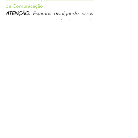
de Comunicação
ATENÇÃO: 
Estamos divulgando essas 
vagas apenas para conhecimento do 
público, não somos responsáveis pelos 
processo seletivos. Para saber mais, 
entre em contato com as organizações 
que estão a oferecer as oportunidades.  
19 de agosto - Pré Conferência  sobre 
Racismo Ambiental, Eventos 
Climáticos Extremos e Justiça Climática
O Instituto Du Clima está organizando a 
I Conferência sobre Racismo 
Ambiental, Eventos Climáticos 
Extremos e Justiça Climática. O 
primeiro evento vai ser a Pré 
Conferência, que vai ocorrer na cidade 
do Rio de Janeiro, no dia 19/08, na 